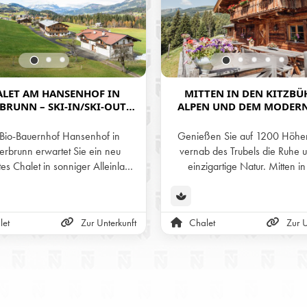
ALET AM HANSENHOF IN
MITTEN IN DEN KITZBÜ
BRUNN – SKI-IN/SKI-OUT &
ALPEN UND DEM MODER
360° BERGPANORAMA
SKIGEBIETES ÖSTERREIC
SAALBACH HINTERGL
Bio-Bauernhof Hansenhof in
Genießen Sie auf 1200 Höhe
BEFINDET SICH UNSE
erbrunn erwartet Sie ein neu
vernab des Trubels die Ruhe u
EXCLUSIVES CHALET MART
tes Chalet in sonniger Alleinlage
einzigartige Natur. Mitten in den
eindruckendem Rundumblick auf
Kitzbühler Alpen und dem mod
ergwelt der Kitzbüheler Alpen.
Skigebiet Österreich, erwartet S
n ausgestattet, mit echter Ski-
exclusives Chalet Martenal
let
Zur Unterkunft
Chalet
Zur U
-out Lage und Langlaufloipe ab
traumhafter Lage in Saalb
ereint es alpinen Charakter mit
Hinterglemm. Direkt oberhal
tigem Wohnkomfort – ideal für
neuen 12er Nordbahn und
ommer- und Winterurlaub.
Hochalm Bahn mit bestens präp
Pisten. Ganz für sich sein und d
weit vom Geschehen, so kann 