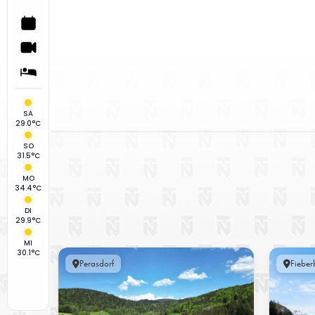
SA
29.0°C
SO
31.5°C
MO
34.4°C
DI
29.9°C
MI
30.1°C
Perasdorf
Fieber