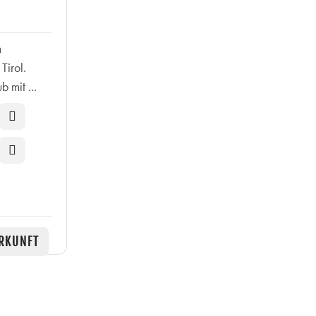
m
Tirol.
 mit ...
RKUNFT