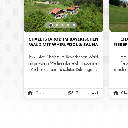
CHALETS JAKOB IM BAYERISCHEN
CH
WALD MIT WHIRLPOOL & SAUNA
FIEBER
Exklusive Chalets im Bayerischen Wald
Am 
mit privatem Wellnessbereich, moderner
Fieb
Architektur und absoluter Ruhelage –
errichte
perfekt für Ihre Auszeit.
mit be
die B
Moder
Chalet
Zur Unterkunft
Cha
in/Ski
Haus, v
hochwer
S